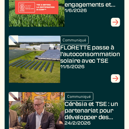
engagements et
obtient la
1/6/2026
certification B
Corp
Communiqué
FLORETTE passe à
l’autoconsommation
solaire avec TSE
11/5/2026
Communiqué
Cérèsia et TSE : un
partenariat pour
développer des
projets
24/2/2026