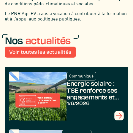
de conditions pédo-climatiques et sociales.
Le PNR AgriPV a aussi vocation à contribuer à la formation
et à l’appui aux politiques publiques.
Nos
actualités
Voir toutes les actualités
Communiqué
Énergie solaire :
TSE renforce ses
engagements et
obtient la
1/6/2026
certification B
Corp