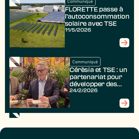
Communiqué
FLORETTE passe à
l’autoconsommation
solaire avec TSE
11/5/2026
Communiqué
Cérèsia et TSE : un
partenariat pour
développer des
projets
24/2/2026
agrivoltaïques au
profit des
agriculteurs