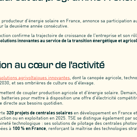
t producteur d’énergie solaire en France, annonce sa participation 
r la deuxième année consécutive.
nction confirme la trajectoire de croissance de l'entreprise et son rô
solutions innovantes au service de la transition énergétique et agrico
ion au cœur de l'activité
solutions agrivoltaïques innovantes
, dont la canopée agricole, techn
2030, et ses ombrières de culture ou d’élevage.
mettent de coupler production agricole et d'énergie solaire. Demain
 batteries pour mettre à disposition une offre d’électricité compétit
e directe aux besoins quotidien.
orte
320 projets de centrales solaires
en développement en France e
uction ou en exploitation en 2025. TSE se distingue également par 
aineté technologique : ses solutions de pilotage des centrales photov
pées à
100 % en France
, renforçant la maîtrise des technologies stra