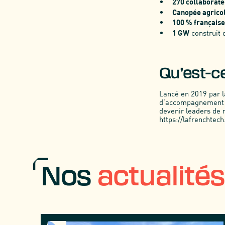
270 collaborate
Canopée agrico
100 % française
1 GW
construit o
Qu’est-c
Lancé en 2019 par 
d’accompagnement de
devenir leaders de r
https://lafrenchtec
Nos
actualités