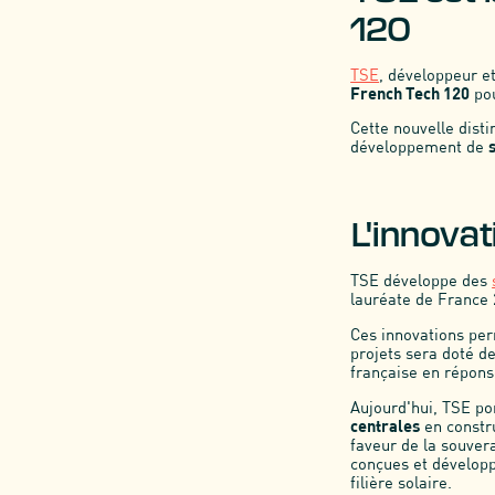
120
TSE
, développeur e
French Tech 120
pou
Cette nouvelle disti
développement de
L'innovat
TSE développe des
lauréate de France 
Ces innovations per
projets sera doté de
française en répons
Aujourd'hui, TSE p
centrales
en constr
faveur de la souver
conçues et dévelop
filière solaire.