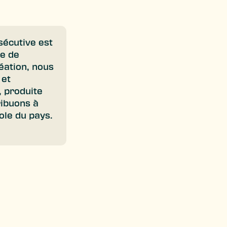
sécutive est
re de
éation, nous
 et
, produite
ribuons à
ole du pays.