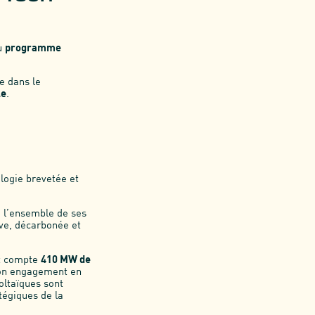
au
programme
le dans le
le
.
ologie brevetée et
, l’ensemble de ses
ive, décarbonée et
t compte
410 MW de
son engagement en
oltaïques sont
tégiques de la