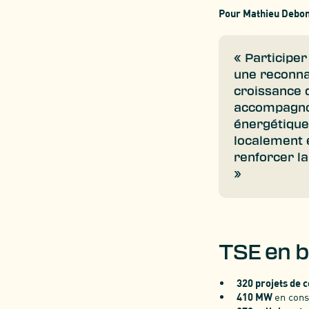
Pour Mathieu Debon
« Participe
une reconna
croissance d
accompagnons
énergétique
localement 
renforcer la
»
TSE en b
320 projets de 
410 MW
en cons