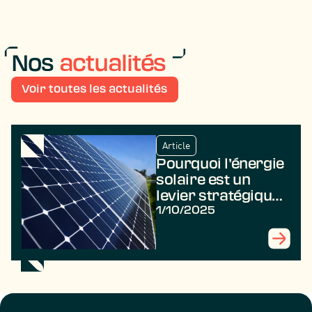
Nos
actualités
Voir toutes les actualités
Article
Pourquoi l’énergie
solaire est un
levier stratégique
pour la transition
1/10/2025
énergétique ?