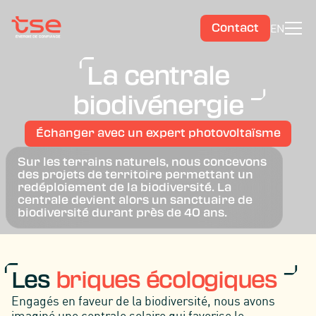
EN
Contact
La centrale
biodivénergie
Échanger avec un expert photovoltaïsme
Sur les terrains naturels, nous concevons
des projets de territoire permettant un
redéploiement de la biodiversité. La
centrale devient alors un sanctuaire de
biodiversité durant près de 40 ans.
Les
briques écologiques
Engagés en faveur de la biodiversité, nous avons
imaginé une centrale solaire qui favorise le