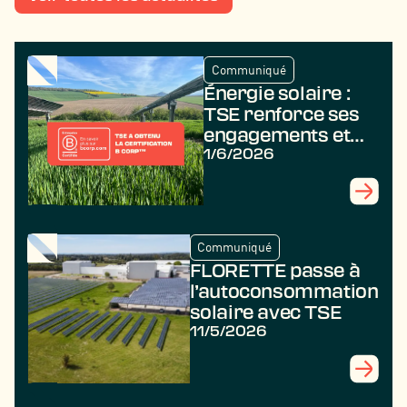
Communiqué
Énergie solaire :
TSE renforce ses
engagements et
obtient la
1/6/2026
certification B
Corp
Communiqué
FLORETTE passe à
l’autoconsommation
solaire avec TSE
11/5/2026