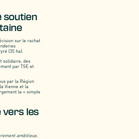
e soutien
taine
cision sur le rachat
onderies
yré (35 ha).
 solidaire, des
lement par TSE et
nus par la Région
la Vienne et la
argement la « simple
 vers les
ièrement ambitieux.