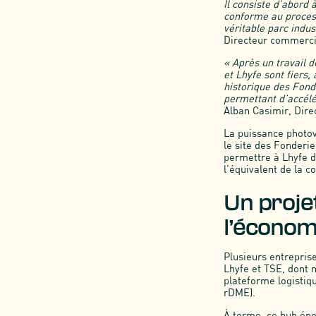
Il consiste d’abord 
conforme au processu
véritable parc indus
Directeur commerci
« Après un travail d
et Lhyfe sont fiers,
historique des Fonde
permettant d’accélé
Alban Casimir, Dire
La puissance photovo
le site des Fonderie
permettre à Lhyfe d
l’équivalent de la c
Un proje
l’économ
Plusieurs entreprise
Lhyfe et TSE, dont n
plateforme logistiq
rDME).
À terme, ce hub éne