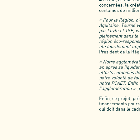
concernées, la créa
centaines de million
« Pour la Région, c
Aquitaine. Tourné ve
par Lhyfe et TSE, va
pleinement dans le 
région éco-responsa
été lourdement impa
Président de la Rég
« Notre agglomérati
an après sa liquidat
efforts combinés de
notre volonté de fair
notre PCAET. Enfin a
l’agglomération »
,
Enfin, ce projet, pr
financements pourr
qui doit dans le ca