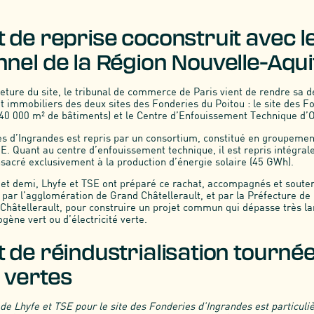
t de reprise coconstruit avec l
nnel de la Région Nouvelle-Aqui
eture du site, le tribunal de commerce de Paris vient de rendre sa dé
et immobiliers des deux sites des Fonderies du Poitou : le site des F
 40 000 m² de bâtiments) et le Centre d’Enfouissement Technique d’O
es d’Ingrandes est repris par un consortium, constitué en groupement
SE. Quant au centre d’enfouissement technique, il est repris intégra
nsacré exclusivement à la production d’énergie solaire (45 GWh).
 et demi, Lhyfe et TSE ont préparé ce rachat, accompagnés et soute
par l’agglomération de Grand Châtellerault, et par la Préfecture de 
Châtellerault, pour construire un projet commun qui dépasse très l
gène vert ou d’électricité verte.
 de réindustrialisation tournée
 vertes
t de Lhyfe et TSE pour le site des Fonderies d’Ingrandes est particul