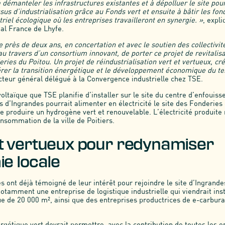
à démanteler les infrastructures existantes et à dépolluer le site pou
s d’industrialisation grâce au Fonds vert et ensuite à bâtir les fon
triel écologique où les entreprises travailleront en synergie. »
, expl
al France de Lhyfe.
e près de deux ans, en concertation et avec le soutien des collectivité
 au travers d’un consortium innovant, de porter ce projet de revitalisa
ries du Poitou. Un projet de réindustrialisation vert et vertueux, cr
rer la transition énergétique et le développement économique du ter
cteur général délégué à la Convergence industrielle chez TSE.
ltaïque que TSE planifie d’installer sur le site du centre d’enfouis
s d’Ingrandes pourrait alimenter en électricité le site des Fonderies
e produire un hydrogène vert et renouvelable. L’électricité produite
onsommation de la ville de Poitiers.
t vertueux pour redynamiser
ie locale
s ont déjà témoigné de leur intérêt pour rejoindre le site d’Ingrande
otamment une entreprise de logistique industrielle qui viendrait ins
ue de 20 000 m², ainsi que des entreprises productrices de e-carbur
rgétique vert devrait permettre, avec la contribution de toutes les e