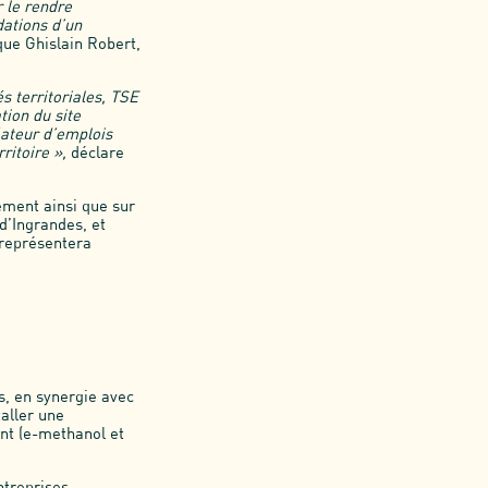
r le rendre
dations d’un
ique Ghislain Robert,
s territoriales, TSE
tion du site
éateur d’emplois
ritoire »,
déclare
sement ainsi que sur
 d’Ingrandes, et
 représentera
s, en synergie avec
taller une
ant (e-methanol et
ntreprises