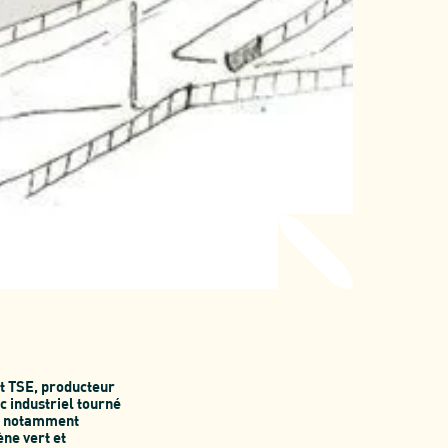
et TSE, producteur
c industriel tourné
vec notamment
ène vert et