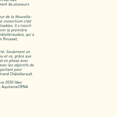
ment de plusieurs
eur de la Nouvelle-
 le consortium créé
ables. Il s’inscrit
enir la première
âtelleraudais, qui a
in Rousset,
rté. Seulement un
ou et ce, grâce aux
est en phase avec
avec les objectifs de
mportant pour
Grand Châtellerault.
ance 2030 (des
le AquitaineCRNA