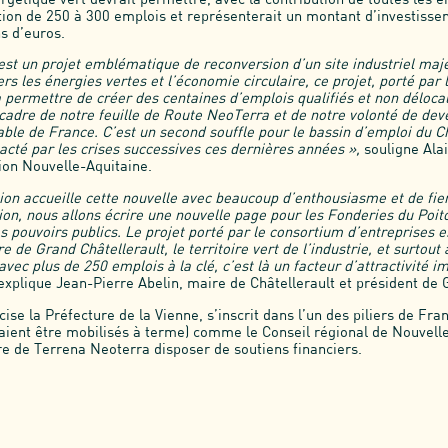
tion de 250 à 300 emplois et représenterait un montant d’investisse
s d’euros.
’est un projet emblématique de reconversion d’un site industriel maj
rs les énergies vertes et l’économie circulaire, ce projet, porté par
 permettre de créer des centaines d’emplois qualifiés et non délocalis
cadre de notre feuille de Route NeoTerra et de notre volonté de dev
ble de France. C’est un second souffle pour le bassin d’emploi du Ch
cté par les crises successives ces dernières années »,
souligne Ala
ion Nouvelle-Aquitaine.
on accueille cette nouvelle avec beaucoup d’enthousiasme et de fie
ion, nous allons écrire une nouvelle page pour les Fonderies du Poit
s pouvoirs publics. Le projet porté par le consortium d’entreprises 
e de Grand Châtellerault, le territoire vert de l’industrie, et surtout 
vec plus de 250 emplois à la clé, c’est là un facteur d’attractivité i
 explique Jean-Pierre Abelin, maire de Châtellerault et président de 
écise la Préfecture de la Vienne, s’inscrit dans l’un des piliers de Fr
aient être mobilisés à terme) comme le Conseil régional de Nouvel
dre de Terrena Neoterra disposer de soutiens financiers.