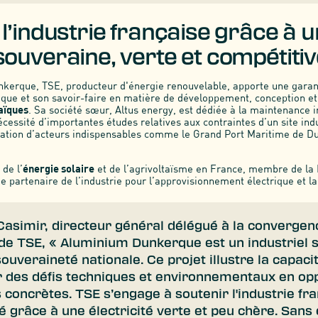
l’industrie française grâce à 
souveraine, verte et compétitiv
erque, TSE, producteur d'énergie renouvelable, apporte une garant
ique et son savoir-faire en matière de développement, conception et
aïques
. Sa société sœur, Altus energy, est dédiée à la maintenance i
nécessité d’importantes études relatives aux contraintes d’un site in
nation d’acteurs indispensables comme le Grand Port Maritime de D
de l’
énergie solaire
et de l’agrivoltaïsme en France, membre de la
 partenaire de l’industrie pour l’approvisionnement électrique et l
Casimir, directeur général délégué à la convergen
 de TSE, « Aluminium Dunkerque est un industriel 
ouveraineté nationale. Ce projet illustre la capaci
 des défis techniques et environnementaux en op
s concrètes. TSE s’engage à soutenir l'industrie fr
é grâce à une électricité verte et peu chère. Sans