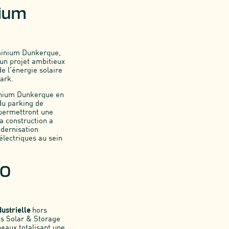
nium
uminium Dunkerque,
un projet ambitieux
de l’énergie solaire
ark.
minium Dunkerque en
du parking de
 permettront une
la construction a
dernisation
électriques au sein
00
dustrielle
hors
s Solar & Storage
eaux totalisant une