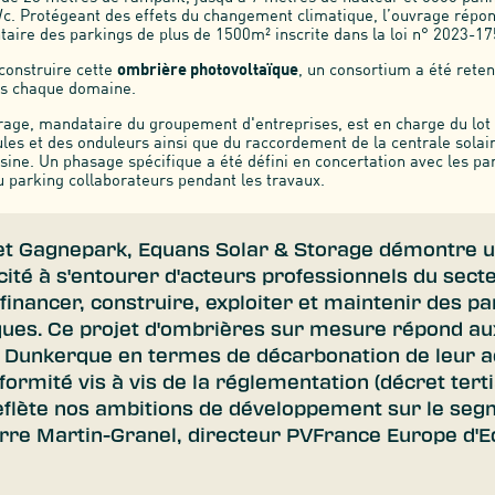
. Protégeant des effets du changement climatique, l’ouvrage répon
taire des parkings de plus de 1500m² inscrite dans la loi n° 2023-1
construire cette
ombrière photovoltaïque
, un consortium a été reten
ns chaque domaine.
age, mandataire du groupement d'entreprises, est en charge du lot él
es et des onduleurs ainsi que du raccordement de la centrale solaire
usine. Un phasage spécifique a été défini en concertation avec les pa
u parking collaborateurs pendant les travaux.
et Gagnepark, Equans Solar & Storage démontre u
cité à s'entourer d'acteurs professionnels du sect
financer, construire, exploiter et maintenir des pa
ques. Ce projet d'ombrières sur mesure répond au
 Dunkerque en termes de décarbonation de leur ac
ormité vis à vis de la réglementation (décret tertia
reflète nos ambitions de développement sur le seg
erre Martin-Granel, directeur PVFrance Europe d'