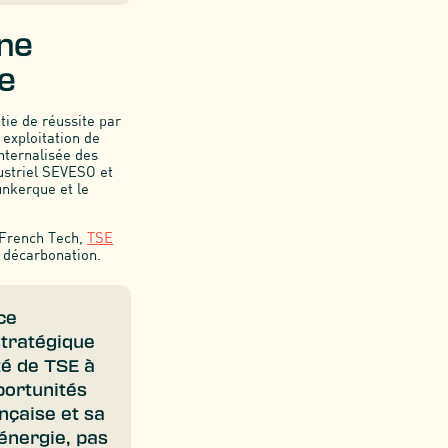
une
e
ie de réussite par
 exploitation de
nternalisée des
dustriel SEVESO et
unkerque et le
 French Tech,
TSE
a décarbonation.
ce
stratégique
té de TSE à
portunités
ançaise et sa
 énergie, pas