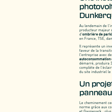
photovol
Dunkerq
Au lendemain de l’i
producteur majeur d
d'
ombrière de parki
en France, TSE, da
Il représente un in
faveur de la transi
l'entreprise avec d
autoconsommation di
démarré, produira 3
complète de l’éclair
du site industriel l
Un proje
panneaux
Le cheminement cen
norme grâce aux co
et Gagnepark : plus