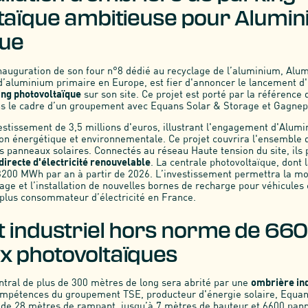
taïque ambitieuse pour Alumi
ue
nauguration de son four n°8 dédié au recyclage de l’aluminium, Al
’aluminium primaire en Europe, est fier d'annoncer le lancement d'
ng photovoltaïque
sur son site. Ce projet est porté par la référence 
ns le cadre d’un groupement avec Equans Solar & Storage et Gagnep
vestissement de 3,5 millions d'euros, illustrant l'engagement d'Alu
tion énergétique et environnementale. Ce projet couvrira l'ensemble 
es panneaux solaires. Connectés au réseau Haute tension du site, ils
recte d'électricité renouvelable
. La centrale photovoltaïque, dont 
200 MWh par an à partir de 2026. L’investissement permettra la mo
age et l’installation de nouvelles bornes de recharge pour véhicules 
e plus consommateur d’électricité en France.
t industriel hors norme de 66
 photovoltaïques
tral de plus de 300 mètres de long sera abrité par une
ombrière in
mpétences du groupement TSE, producteur d'énergie solaire, Equan
 de 28 mètres de rampant, jusqu’à 7 mètres de hauteur et 6600 pann