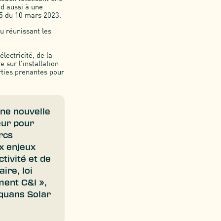
d aussi à une
75 du 10 mars 2023.
u réunissant les
ectricité, de la
 sur l'installation
rties prenantes pour
ne nouvelle
eur pour
rcs
x enjeux
tivité et de
ire, loi
ment C&I »,
Equans Solar