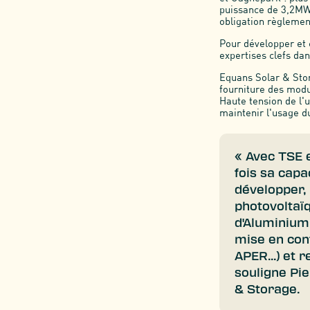
puissance de 3,2MWc
obligation règlemen
Pour développer et 
expertises clefs da
Equans Solar & Stor
fourniture des modul
Haute tension de l'
maintenir l'usage d
« Avec TSE 
fois sa capa
développer, 
photovoltaï
d'Aluminium
mise en conf
APER...) et 
souligne Pi
& Storage.