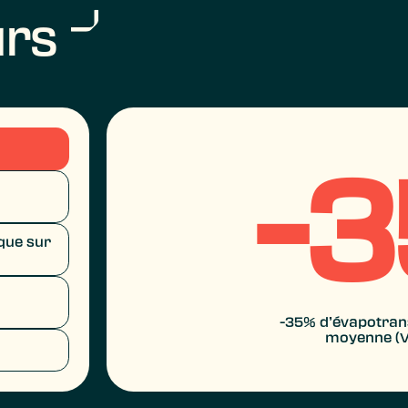
urs
-
ique sur
-35% d’évapotrans
moyenne (V