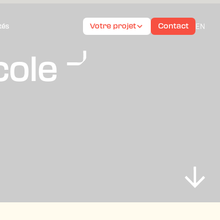
EN
Votre projet
Contact
tés
cole