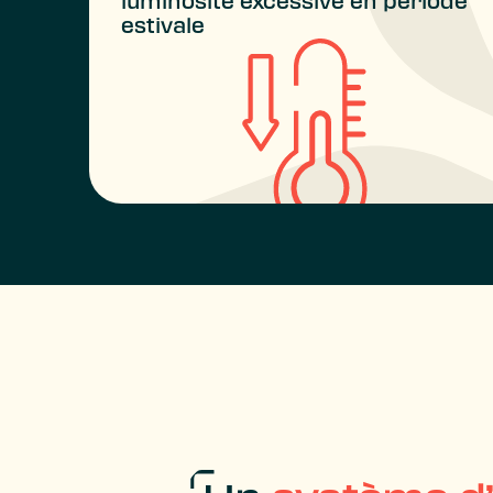
luminosité excessive en période
estivale