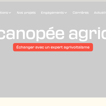
tions
Nos projets
Engagements
Carrières
Actuali
canopée agri
Échanger avec un expert agrivoltaïsme