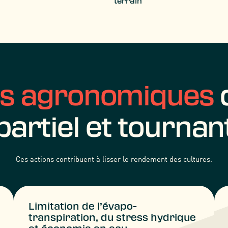
terrain
es agronomiques
partiel et tournan
Ces actions contribuent à lisser le rendement des cultures.
Limitation de l’évapo-
transpiration, du stress hydrique