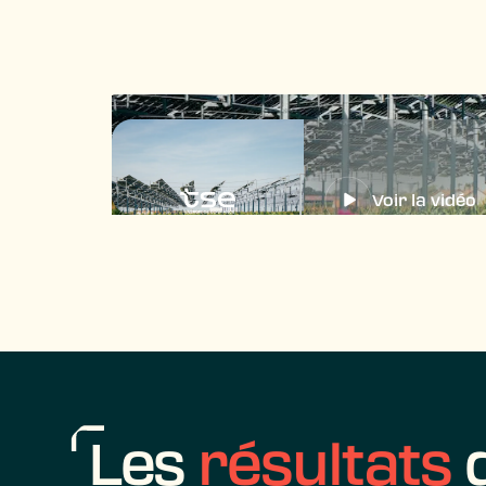
Voir la vidéo
Les
résultats
d