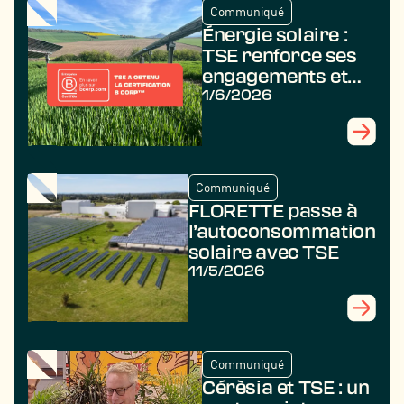
Communiqué
Énergie solaire :
TSE renforce ses
engagements et
obtient la
1/6/2026
certification B
Corp
Communiqué
FLORETTE passe à
l’autoconsommation
solaire avec TSE
11/5/2026
Communiqué
Cérèsia et TSE : un