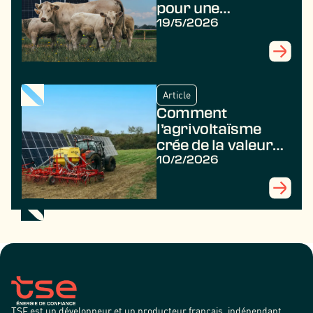
pour une
commune ?
19/5/2026
Article
Comment
l’agrivoltaïsme
crée de la valeur
durable dans les
10/2/2026
territoires ruraux
?
TSE est un développeur et un producteur français, indépendant,