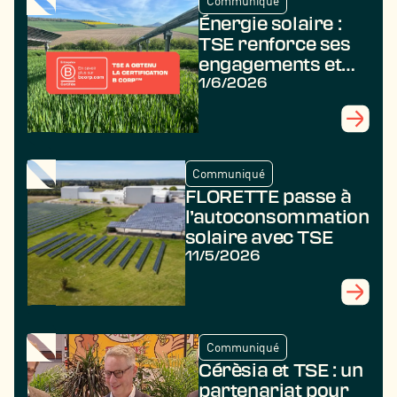
Communiqué
Énergie solaire :
TSE renforce ses
engagements et
obtient la
1/6/2026
certification B
Corp
Communiqué
FLORETTE passe à
l’autoconsommation
solaire avec TSE
11/5/2026
Communiqué
Cérèsia et TSE : un
partenariat pour