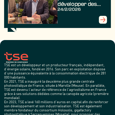
développer des
projets
24/2/2026
agrivoltaïques au
profit des
agriculteurs
TSE est un développeur et un producteur français, indépendant,
d’énergie solaire, fondé en 2016. Son parc en exploitation dispose
d’une puissance équivalente à la consommation électrique de 281
000 habitants.
En 2021, TSE a inauguré la deuxième plus grande centrale
photovoltaïque de France, située à Marville (Meuse). En parallèle,
TSE est devenu l’acteur de référence de l’agrivoltaïsme en France
grâce à ses solutions dédiées comme la canopée agricole (première
mondiale).
En 2023, TSE a levé 160 millions d’euros en capital afin de renforcer
son développement et son industrialisation. TSE est également
membre fondateur du consortium Holosolis, gigafactory
photovoltaïque à Sarreguemines (Moselle), pour proposer des