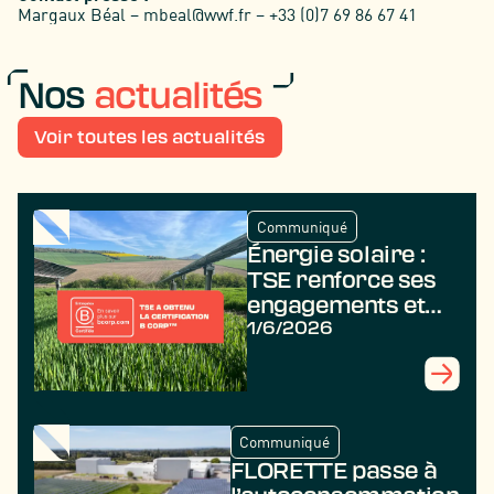
Margaux Béal – mbeal@wwf.fr – +33 (0)7 69 86 67 41
Nos
actualités
Voir toutes les actualités
Communiqué
Énergie solaire :
TSE renforce ses
engagements et
obtient la
1/6/2026
certification B
Corp
Communiqué
FLORETTE passe à