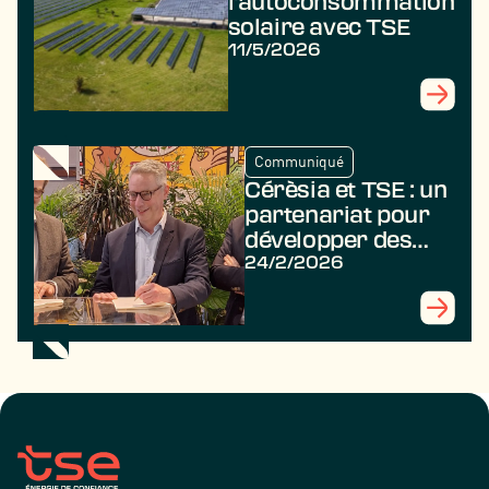
l’autoconsommation
solaire avec TSE
11/5/2026
Communiqué
Cérèsia et TSE : un
partenariat pour
développer des
projets
24/2/2026
agrivoltaïques au
profit des
agriculteurs