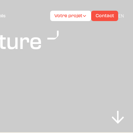
EN
Votre projet
Contact
tés
lture