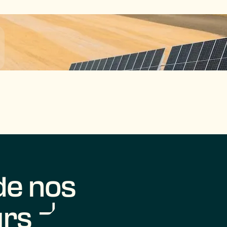
e nos
urs