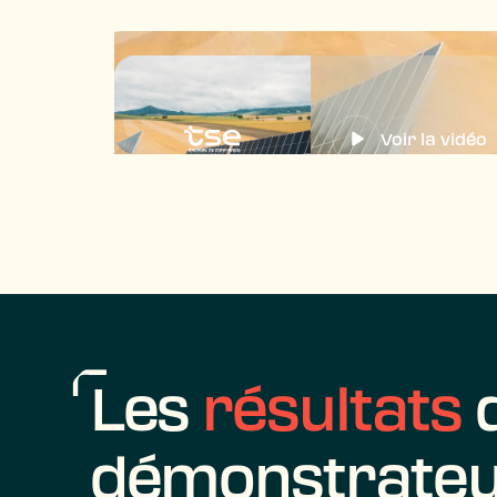
Voir la vidéo
Les
résultats
d
démonstrate