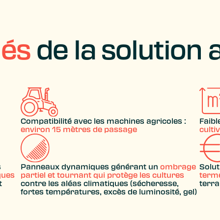
lés
de la solution 
Compatibilité avec les machines agricoles :
Faibl
environ 15 mètres de passage
culti
s
Panneaux dynamiques générant un
ombrage
Solu
ques
partiel et tournant qui protège les cultures
term
t
contre les aléas climatiques (sécheresse,
terra
fortes températures, excès de luminosité, gel)