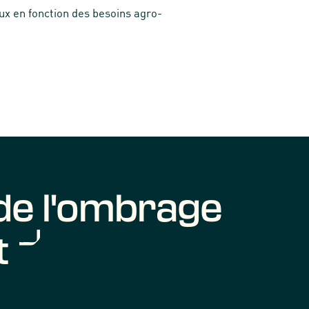
x en fonction des besoins agro-
de l'ombrage
t