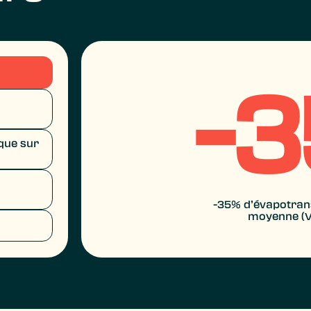
-
ique sur
-35% d’évapotrans
moyenne (V