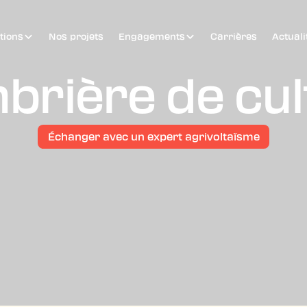
tions
Nos projets
Engagements
Carrières
Actuali
brière de cu
Échanger avec un expert agrivoltaïsme