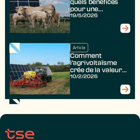
quels bénéfices
pour une
commune ?
19/5/2026
Article
Comment
l’agrivoltaïsme
crée de la valeur
durable dans les
10/2/2026
territoires ruraux
?