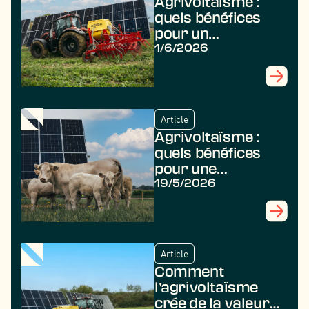
Agrivoltaïsme :
quels bénéfices
pour un
agriculteur ?
1/6/2026
Article
Agrivoltaïsme :
quels bénéfices
pour une
commune ?
19/5/2026
Article
Comment
l’agrivoltaïsme
crée de la valeur