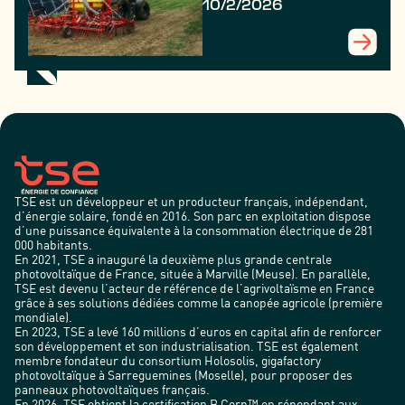
durable dans les
10/2/2026
territoires ruraux
?
TSE est un développeur et un producteur français, indépendant,
d’énergie solaire, fondé en 2016. Son parc en exploitation dispose
d’une puissance équivalente à la consommation électrique de 281
000 habitants.
En 2021, TSE a inauguré la deuxième plus grande centrale
photovoltaïque de France, située à Marville (Meuse). En parallèle,
TSE est devenu l’acteur de référence de l’agrivoltaïsme en France
grâce à ses solutions dédiées comme la canopée agricole (première
mondiale).
En 2023, TSE a levé 160 millions d’euros en capital afin de renforcer
son développement et son industrialisation. TSE est également
membre fondateur du consortium Holosolis, gigafactory
photovoltaïque à Sarreguemines (Moselle), pour proposer des
panneaux photovoltaïques français.
En 2026, TSE obtient la certification B Corp™ en répondant aux