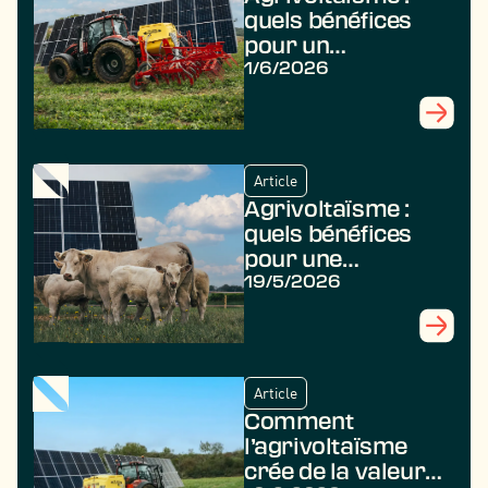
quels bénéfices
pour un
agriculteur ?
1/6/2026
Article
Agrivoltaïsme :
quels bénéfices
pour une
commune ?
19/5/2026
Article
Comment
l’agrivoltaïsme
crée de la valeur